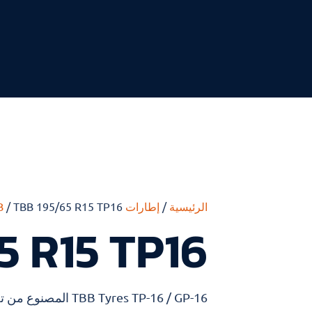
الرئيسية
/
إطارات TBB
/ TBB 195/65 R15 TP16
5 R15 TP16
yres TP-16 / GP-16