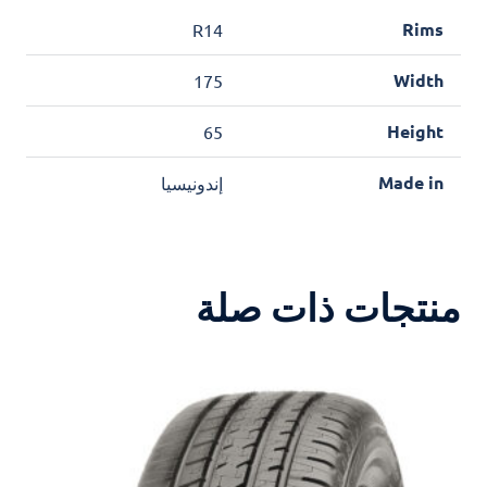
Rims
R14
Width
175
Height
65
Made in
إندونيسيا
منتجات ذات صلة