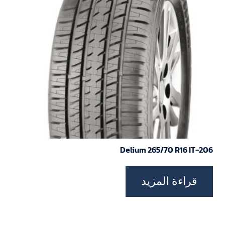
Delium 265/70 R16 IT-206
قراءة المزيد